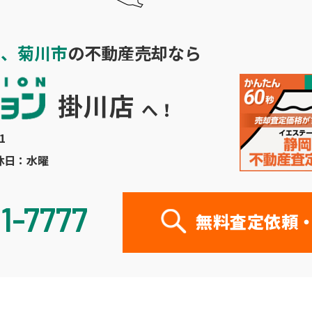
市、菊川市
の不動産売却なら
1
 定休日：水曜
21-7777
無料査定依頼