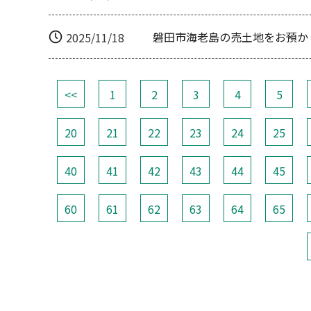
磐田市海老島の売土地をお預か
2025/11/18
<<
1
2
3
4
5
20
21
22
23
24
25
40
41
42
43
44
45
60
61
62
63
64
65